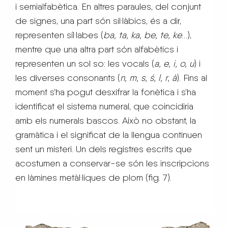
i semialfabètica. En altres paraules, del conjunt
de signes, una part són sil·làbics, és a dir,
representen síl·labes (
ba, ta, ka, be, te, ke
…),
mentre que una altra part són alfabètics i
representen un sol so: les vocals (
a, e, i, o, u
) i
les diverses consonants (
n, m, s, ś, l, r, à
). Fins al
moment s’ha pogut desxifrar la fonètica i s’ha
identificat el sistema numeral, que coincidiria
amb els numerals bascos. Això no obstant, la
gramàtica i el significat de la llengua continuen
sent un misteri. Un dels registres escrits que
acostumen a conservar-se són les inscripcions
en làmines metàl·liques de plom (fig. 7).