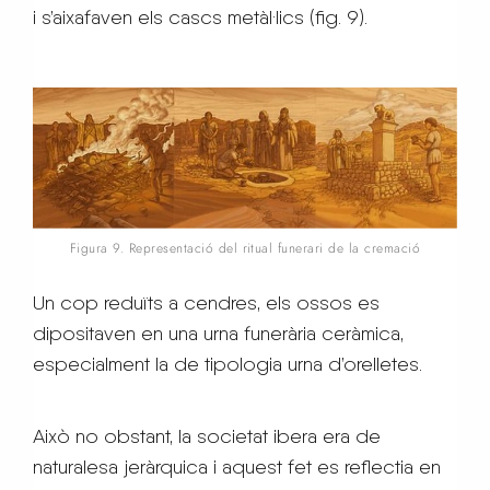
i s’aixafaven els cascs metàl·lics (fig. 9).
Figura 9. Representació del ritual funerari de la cremació
Un cop reduïts a cendres, els ossos es
dipositaven en una urna funerària ceràmica,
especialment la de tipologia urna d’orelletes.
Això no obstant, la societat ibera era de
naturalesa jeràrquica i aquest fet es reflectia en