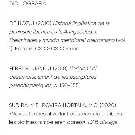
BIBLIOGRAFIA
DE HOZ, J. (2010)
Historia lingüística de la
península ibérica en la Antigüedad. I:
Preliminares y mundo meridional prerromano
(vol.
1). Editorial CSIC-CSIC Press.
FERRER I JANÉ, J. (2018)
L’origen i el
desenvolupament de les escriptures
paleohispàniques
, p. 150-155.
SUBIRÀ, M.E., ROVIRA HORTALÀ, M.C. (2020)
«Noves teories al voltant dels caps tallats ibers:
les víctimes també eren dones».
UAB divulga
.