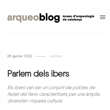
t
o
g
g
l
e
n
28 gener 2022
wikimac
a
v
i
Parlem dels
ibers
g
a
Els ibers van ser un conjunt de pobles de
t
l’edat del ferro caracteritzats per una àmplia
i
diversitat i riquesa cultural.
o
n