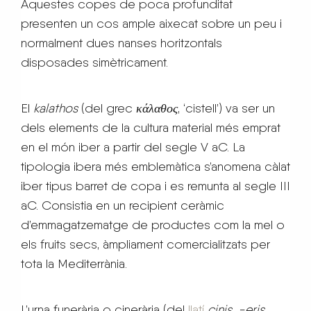
Aquestes copes de poca profunditat
presenten un cos ample aixecat sobre un peu i
normalment dues nanses horitzontals
disposades simètricament.
El
kalathos
(del grec
κάλαθος
, ‘cistell’) va ser un
dels elements de la cultura material més emprat
en el món iber a partir del segle V aC. La
tipologia ibera més emblemàtica s’anomena càlat
iber tipus barret de copa i es remunta al segle III
aC. Consistia en un recipient ceràmic
d’emmagatzematge de productes com la mel o
els fruits secs, àmpliament comercialitzats per
tota la Mediterrània.
L’urna funerària o cinerària (del
llatí
cinis, -eris
,