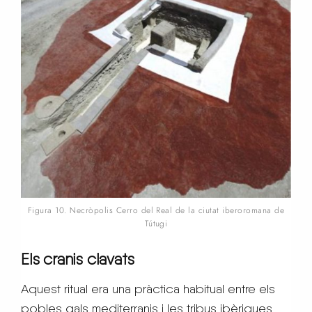
Figura 10. Necròpolis Cerro del Real de la ciutat iberoromana de
Tútugi
Els cranis clavats
Aquest ritual era una pràctica habitual entre els
pobles gals mediterranis i les tribus ibèriques