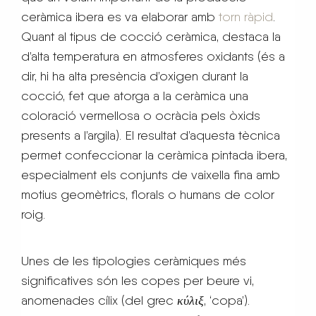
ceràmica ibera es va elaborar amb
torn ràpid
.
Quant al tipus de cocció ceràmica, destaca la
d’alta temperatura en atmosferes oxidants (és a
dir, hi ha alta presència d’oxigen durant la
cocció, fet que atorga a la ceràmica una
coloració vermellosa o ocràcia pels òxids
presents a l’argila). El resultat d’aquesta tècnica
permet confeccionar la ceràmica pintada ibera,
especialment els conjunts de vaixella fina amb
motius geomètrics, florals o humans de color
roig.
Unes de les tipologies ceràmiques més
significatives són les copes per beure vi,
anomenades cílix (del grec
κύλιξ
, ‘copa’).