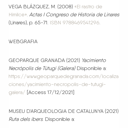
VEGA BLÁZQUEZ, M. (2008)
«El rastro de
Himilce»
.
Actas I Congreso de Historia de Linares
(Linares), p. 65-71.
ISBN
9788469541296
.
WEBGRAFIA
GEOPARQUE GRANADA (2021)
Yacimiento
Necrópolis de Tútugi (Galera)
Disponible a:
https://www.geoparquedegranada.com/localiza
ciones/yacimiento-necropolis-de-tutugi-
galera/
[Access 17/12/2021]
MUSEU D’ARQUEOLOGIA DE CATALUNYA (2021)
Ruta dels ibers
. Disponible a: