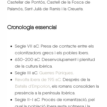
Castellar de Pontós, Castell de la Fosca de
Palamós, Sant Julià de Ramis i la Creueta.
Cronologia essencial
Segle VII aC. Presa de contacte entre els
colonitzadors grecs i els pobles ibers.
650-200 aC. Desenvolupament i plenitud
de la cultura ibèrica.
Segle III aC.
Guerres Púniques
.
Revolta ibera de 195 aC
. Després de la
Batalla d’Emporion
, els romans consoliden la
presència a la península Ibèrica.
Segle II-I aC. Procés de romanització, pel
qual la població ibera resta sotmesa i la