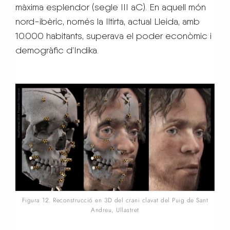
màxima esplendor (segle III aC). En aquell món
nord-ibèric, només la Iltirta, actual Lleida, amb
10.000 habitants, superava el poder econòmic i
demogràfic d’Indika.
Figura 12. Reconstrucció en 3D del crani clavat del Puig de Sant
Andreu, Ullastret