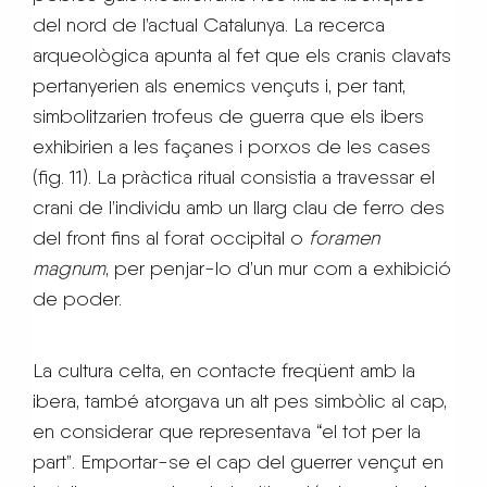
del nord de l’actual Catalunya. La recerca
arqueològica apunta al fet que els cranis clavats
pertanyerien als enemics vençuts i, per tant,
simbolitzarien trofeus de guerra que els ibers
exhibirien a les façanes i porxos de les cases
(fig. 11). La pràctica ritual consistia a travessar el
crani de l’individu amb un llarg clau de ferro des
del front fins al forat occipital o
foramen
magnum
, per penjar-lo d’un mur com a exhibició
de poder.
La cultura celta, en contacte freqüent amb la
ibera, també atorgava un alt pes simbòlic al cap,
en considerar que representava “el tot per la
part”. Emportar-se el cap del guerrer vençut en