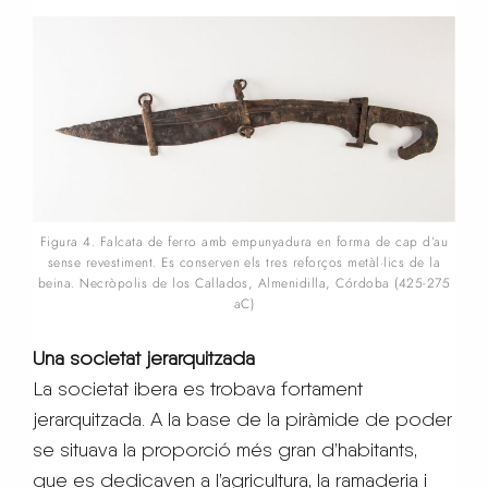
Figura 4. Falcata de ferro amb empunyadura en forma de cap d’au
sense revestiment. Es conserven els tres reforços metàl·lics de la
beina. Necròpolis de los Callados, Almenidilla, Córdoba (425-275
aC)
Una societat jerarquitzada
La societat ibera es trobava fortament
jerarquitzada. A la base de la piràmide de poder
se situava la proporció més gran d’habitants,
que es dedicaven a l’agricultura, la ramaderia i