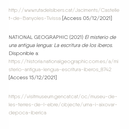
http://www.rutadelsibers.cat/Jaciments/Castelle
t-de-Banyoles-Tivissa
[Access 05/12/2021]
NATIONAL GEOGRAPHIC (2021)
El misterio de
una antigua lengua: La escritura de los iberos.
Disponible a:
https://historia.nationalgeographic.com.es/a/mi
sterio-antigua-lengua-escritura-iberos_8742
[Access 15/12/2021]
https://visitmuseum.gencat.cat/oc/museu-de-
les-terres-de-l-ebre/objecte/urna-i-aixovar-
depoca-iberica