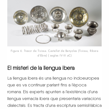
Figura 6. Tresor de Tivissa. Castellet de Banyoles (Tivissa, Ribera
d’Ebre) ( segles IV-III aC)
El misteri de la llengua
ibera
La llengua ibera és una llengua no indoeuropea
que es va continuar parlant fins a l’època
romana. Els experts apunten a l’existència d’una
llengua vernacla ibera que presentaria variacions
dialectals. Es tracta d’una escriptura semisil·làbica