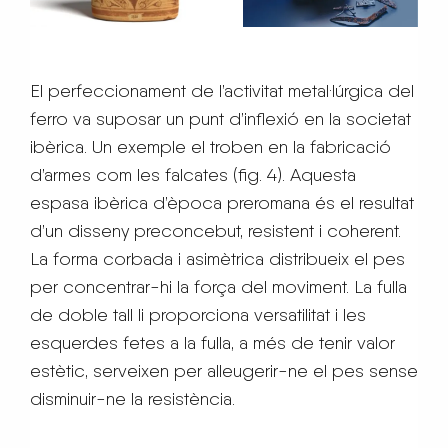
El perfeccionament de l’activitat metal·lúrgica del
ferro va suposar un punt d’inflexió en la societat
ibèrica. Un exemple el troben en la fabricació
d’armes com les falcates (fig. 4). Aquesta
espasa ibèrica d’època preromana és el resultat
d’un disseny preconcebut, resistent i coherent.
La forma corbada i asimètrica distribueix el pes
per concentrar-hi la força del moviment. La fulla
de doble tall li proporciona versatilitat i les
esquerdes fetes a la fulla, a més de tenir valor
estètic, serveixen per alleugerir-ne el pes sense
disminuir-ne la resistència.