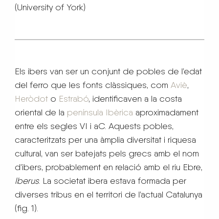
(University of York)
Els ibers van ser un conjunt de pobles de l’edat
del ferro que les fonts clàssiques, com
Aviè
,
Heròdot
o
Estrabó
, identificaven a la costa
oriental de la
península Ibèrica
aproximadament
entre els segles VI i aC. Aquests pobles,
caracteritzats per una àmplia diversitat i riquesa
cultural, van ser batejats pels grecs amb el nom
d’ibers, probablement en relació amb el riu Ebre,
Iberus
. La societat ibera estava formada per
diverses tribus en el territori de l’actual Catalunya
(fig. 1).