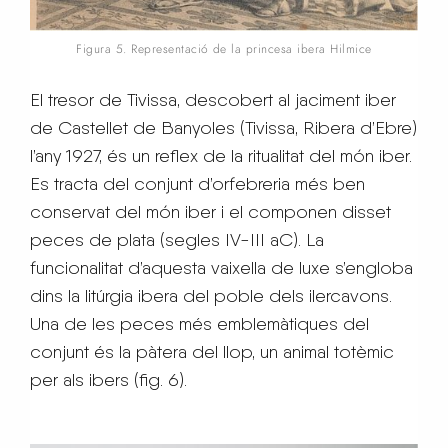
Figura 5. Representació de la princesa ibera Hilmice
El tresor de Tivissa, descobert al jaciment iber
de Castellet de Banyoles (Tivissa, Ribera d’Ebre)
l’any 1927, és un reflex de la ritualitat del món iber.
Es tracta del conjunt d’orfebreria més ben
conservat del món iber i el componen disset
peces de plata (segles IV-III aC). La
funcionalitat d’aquesta vaixella de luxe s’engloba
dins la litúrgia ibera del poble dels ilercavons.
Una de les peces més emblemàtiques del
conjunt és la pàtera del llop, un animal totèmic
per als ibers (fig. 6).