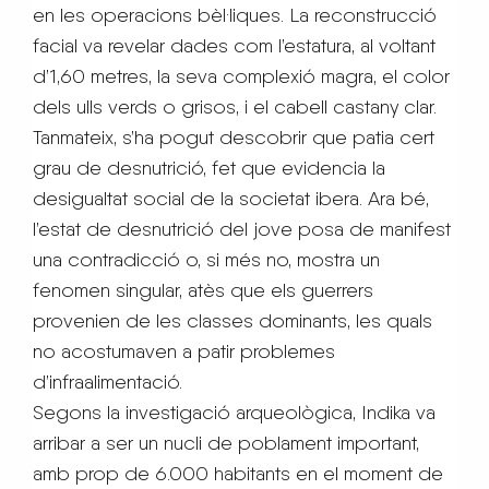
en les operacions bèl·liques. La reconstrucció
facial va revelar dades com l’estatura, al voltant
d’1,60 metres, la seva complexió magra, el color
dels ulls verds o grisos, i el cabell castany clar.
Tanmateix, s’ha pogut descobrir que patia cert
grau de desnutrició, fet que evidencia la
desigualtat social de la societat ibera. Ara bé,
l’estat de desnutrició del jove posa de manifest
una contradicció o, si més no, mostra un
fenomen singular, atès que els guerrers
provenien de les classes dominants, les quals
no acostumaven a patir problemes
d’infraalimentació.
Segons la investigació arqueològica, Indika va
arribar a ser un nucli de poblament important,
amb prop de 6.000 habitants en el moment de